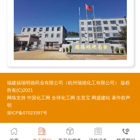
福建福瑞明德药业有限公司（杭州瑞德化工有限公司）
版权
所有(C)2021
网络支持
中国化工网
全球化工网
生意宝
网盛建站
著作权声
明
浙ICP备07023397号