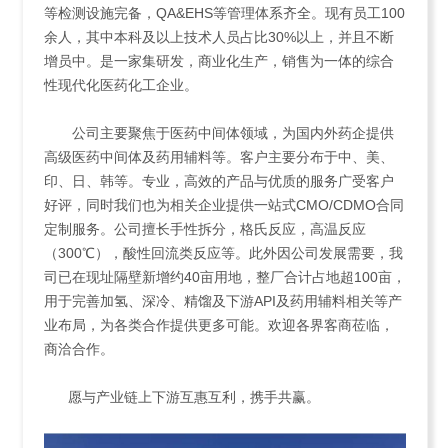
等检测设施完备，QA&EHS等管理体系齐全。现有员工100
余人，其中本科及以上技术人员占比30%以上，并且不断
增员中。是一家集研发，商业化生产，销售为一体的综合
性现代化医药化工企业。
公司主要聚焦于医药中间体领域，为国内外药企提供
高级医药中间体及药用辅料等。客户主要分布于中、美、
印、日、韩等。专业，高效的产品与优质的服务广受客户
好评，同时我们也为相关企业提供一站式CMO/CDMO合同
定制服务。公司擅长手性拆分，格氏反应，高温反应
（300℃），酸性回流类反应等。此外因公司发展需要，我
司已在现址隔壁新增约40亩用地，整厂合计占地超100亩，
用于完善加氢、深冷、精馏及下游API及药用辅料相关等产
业布局，为各类合作提供更多可能。欢迎各界客商莅临，
商洽合作。
愿与产业链上下游互惠互利，携手共赢。