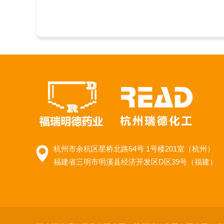
杭州市余杭区星桥北路64号 1号楼201室（杭州）
福建省三明市明溪县经济开发区D区39号（福建）