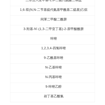
二水合六亚甲基-1,6-二硫代硫酸二钠盐
1,6-双(N,N-二苄基硫代氨基甲酰基二硫基)己烷
间苯二甲酸二酰肼
3-羟基-N'-(1,3-二甲亚丁基)-2-萘甲酸酰肼
咔唑
1,2,3,4-四氢咔唑
9-乙酰基咔唑
N-乙基咔唑
N-丙基咔唑
9-咔唑乙醇
叔丁基乙酰氯