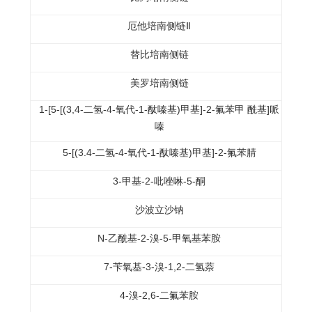
厄他培南侧链Ⅱ
替比培南侧链
美罗培南侧链
1-[5-[(3,4-二氢-4-氧代-1-酞嗪基)甲基]-2-氟苯甲 酰基]哌
嗪
5-[(3.4-二氢-4-氧代-1-酞嗪基)甲基]-2-氟苯腈
3-甲基-2-吡唑啉-5-酮
沙波立沙钠
N-乙酰基-2-溴-5-甲氧基苯胺
7-苄氧基-3-溴-1,2-二氢萘
4-溴-2,6-二氟苯胺