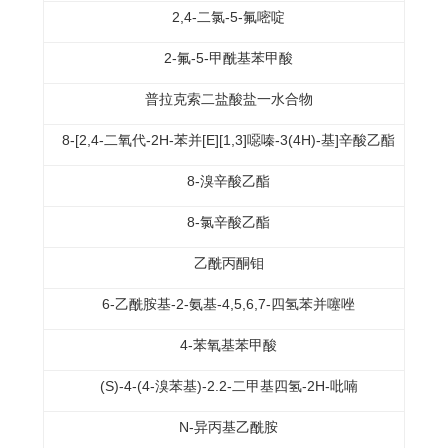
2,4-二氯-5-氟嘧啶
2-氟-5-甲酰基苯甲酸
普拉克索二盐酸盐一水合物
8-[2,4-二氧代-2H-苯并[E][1,3]噁嗪-3(4H)-基]辛酸乙酯
8-溴辛酸乙酯
8-氯辛酸乙酯
乙酰丙酮钼
6-乙酰胺基-2-氨基-4,5,6,7-四氢苯并噻唑
4-苯氧基苯甲酸
(S)-4-(4-溴苯基)-2.2-二甲基四氢-2H-吡喃
N-异丙基乙酰胺