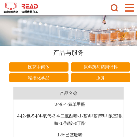
产品与服务
医药中间体
原料药与药用辅料
精细化学品
服务
产品名称
3-溴-4-氟苯甲醛
4-[2-氟-5-[(4-氧代-3,4-二氢酞嗪-1-基)甲基]苯甲 酰基]哌
嗪-1-羧酸叔丁酯
1-环己基哌嗪