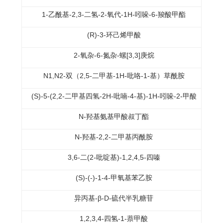
1-乙酰基-2,3-二氢-2-氧代-1H-吲哚-6-羧酸甲酯
(R)-3-环己烯甲酸
2-氧杂-6-氮杂-螺[3,3]庚烷
N1,N2-双（2,5-二甲基-1H-吡咯-1-基）草酰胺
(S)-5-(2,2-二甲基四氢-2H-吡喃-4-基)-1H-吲哚-2-甲酸
N-羟基氨基甲酸叔丁酯
N-羟基-2,2-二甲基丙酰胺
3,6-二(2-吡啶基)-1,2,4,5-四嗪
(S)-(-)-1-4-甲氧基苯乙胺
异丙基-β-D-硫代半乳糖苷
1,2,3,4-四氢-1-萘甲酸