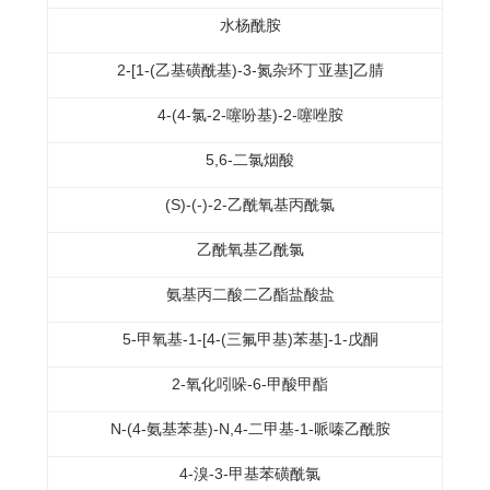
水杨酰胺
2-[1-(乙基磺酰基)-3-氮杂环丁亚基]乙腈
4-(4-氯-2-噻吩基)-2-噻唑胺
5,6-二氯烟酸
(S)-(-)-2-乙酰氧基丙酰氯
乙酰氧基乙酰氯
氨基丙二酸二乙酯盐酸盐
5-甲氧基-1-[4-(三氟甲基)苯基]-1-戊酮
2-氧化吲哚-6-甲酸甲酯
N-(4-氨基苯基)-N,4-二甲基-1-哌嗪乙酰胺
4-溴-3-甲基苯磺酰氯