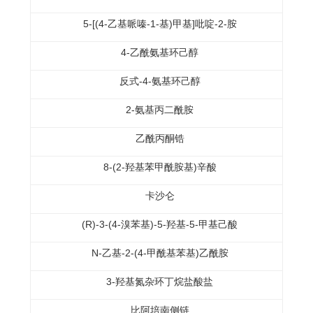
5-[(4-乙基哌嗪-1-基)甲基]吡啶-2-胺
4-乙酰氨基环己醇
反式-4-氨基环己醇
2-氨基丙二酰胺
乙酰丙酮锆
8-(2-羟基苯甲酰胺基)辛酸
卡沙仑
(R)-3-(4-溴苯基)-5-羟基-5-甲基己酸
N-乙基-2-(4-甲酰基苯基)乙酰胺
3-羟基氮杂环丁烷盐酸盐
比阿培南侧链