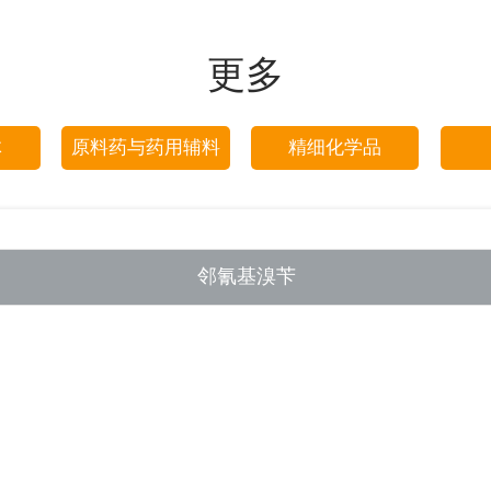
更多
体
原料药与药用辅料
精细化学品
邻氰基溴苄