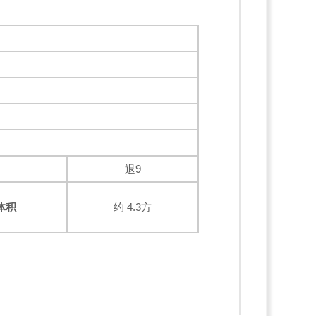
退9
体积
约 4.3方