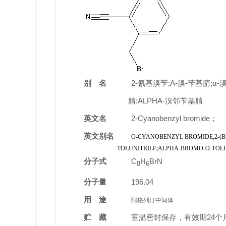
别 名
2-氰基溴苄;A-溴-苄基腈;α
腈;ALPHA-溴邻苄基腈
英文名
2-Cyanobenzyl bromide；
英文别名
O-CYANOBENZYL BROMIDE;2-(
TOLUNITRILE;ALPHA-BROMO-O-TOLUONI
分子式
C
H
BrN
8
6
分子量
196.04
用 途
阿格列汀
中间体
贮 藏
室温密封保存，有效期24个