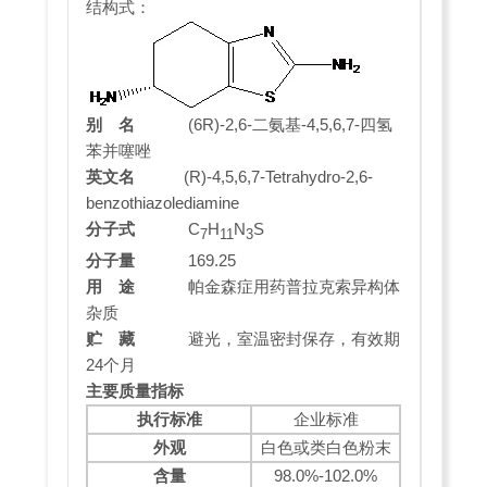
结构式：
别 名
(6R)-2,6-二氨基-4,5,6,7-四氢
苯并噻唑
英文名
(R)-4,5,6,7-Tetrahydro-2,6-
benzothiazolediamine
分子式
C
H
N
S
7
11
3
分子量
169.25
用 途
帕金森症用药普拉克索异构体
杂质
贮 藏
避光，室温密封保存，有效期
24个月
主要质量指标
执行标准
企业标准
外观
白色或类白色粉末
含量
98.0%-102.0%