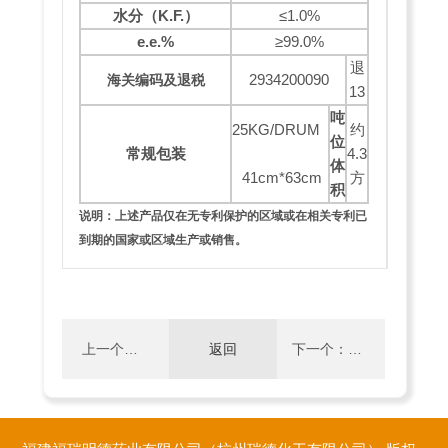
水分（
K.F.
）
≤1.0%
e.e.%
≥99.0%
退
2934200090
海关编码及退税
13
吨
25KG/DRUM
约
位
常规包装
4.3
体
41cm*63cm
方
积
说明：上述产品仅在无专利保护的区域或在相关专利已
到期的国家或区域生产或销售。
上一个：
返回
下一个：
对乙酰氨
(6S)-2-氨