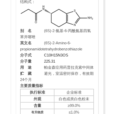
结构式：
别 名
(6S)-2-氨基-6-丙酰氨基四氢
苯并噻唑
英文名
(6S)-2-Amino-6-
propionamidotetrahydrobenzothiazole
分子式
C10H15N3OS
分子量
225.31
用 途
帕金森症用药普拉克索中间体
贮 藏
避光，室温密封保存，有效期
24个月
主要质量指标
执行标准
企业标准
外观
白色或类白色粉末
含量
≥99.0%
≤1.0%
有关物质