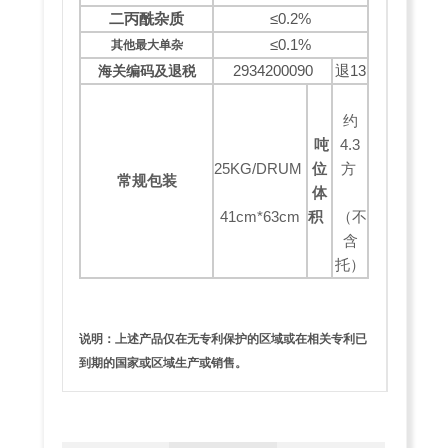
二丙酰杂质
≤0.2%
≤0.1%
其他最大单杂
2934200090
退13
海关编码及退税
约
吨
4.3
25KG/DRUM
位
方
常规包装
体
41cm*63cm
积
（不
含
托）
说明：上述产品仅在无专利保护的区域或在相关专利已
到期的国家或区域生产或销售。