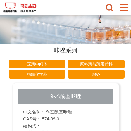
咔唑系列
医药中间体
原料药与药用辅料
精细化学品
服务
9-乙酰基咔唑
中文名称： 9-乙酰基咔唑
CAS号： 574-39-0
结构式：