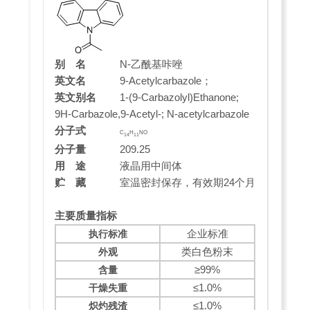
别 名
N-乙酰基咔唑
英文名
9-Acetylcarbazole；
英文别名
1-(9-Carbazolyl)Ethanone;
9H-Carbazole,
9-Acetyl-; N-acetylcarbazole
分子式
C
H
NO
14
11
分子量
209.25
用 途
液晶用中间体
贮 藏
室温密封保存，有效期24个月
主要质量指标
企业标准
执行标准
类白色粉末
外观
≥99%
含量
≤1.0%
干燥失重
≤1.0%
炽灼残渣