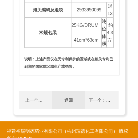
退
2933990099
海关编码及退税
13
吨
25KG/DRUM
约
位
常规包装
4.3
体
41cm*63cm
方
积
说明：上述产品仅在无专利保护的区域或在相关专利已
到期的国家或区域生产或销售。
上一个：
返回
下一个：
N-乙基咔
1,2,3,4-四氢
福建福瑞明德药业有限公司（杭州瑞德化工有限公司）
版权
唑
咔唑