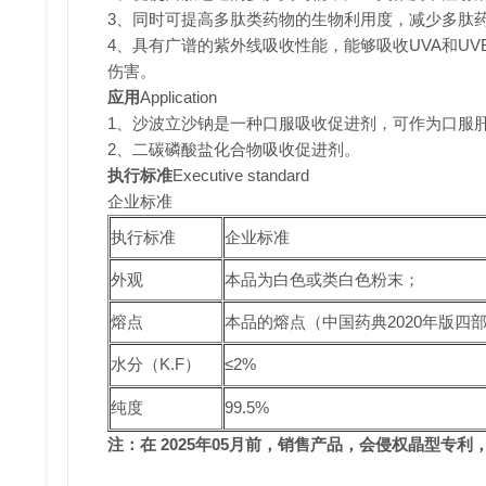
3、同时可提高多肽类药物的生物利用度，减少多肽
4、具有广谱的紫外线吸收性能，能够吸收UVA和U
伤害。
应用
Application
1、沙波立沙钠是一种口服吸收促进剂，可作为口服
2、二碳磷酸盐化合物吸收促进剂。
执行标准
Executive stan
企业标准 密封、避光
执行标准
企业标准
外观
本品为白色或类白色粉末；
熔点
本品的熔点（中国药典2020年版四部通则0
水分（K.F）
≤2%
纯度
99.5%
注：在 2025年05月前，销售产品，会侵权晶型专