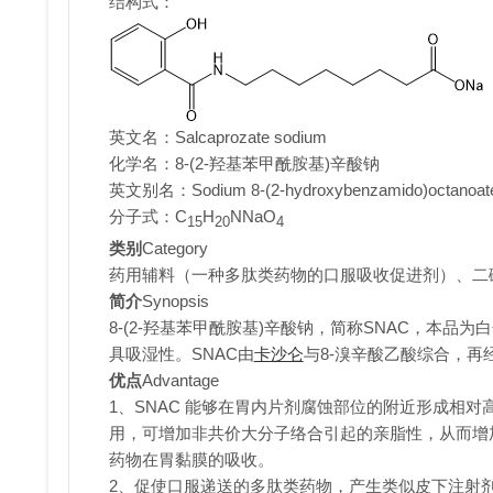
结构式：
英文名：Salcaprozate sodium
化学名：
8-(2-羟基苯甲酰胺基)辛酸钠
英文别名：
Sodium 8-(2-hydroxybenzamido)octanoat
分子式：
C
H
NNaO
15
20
4
类别
Category
药用辅料（一种多肽类药物的口服吸收促进剂）、二
简介
Synopsis
8-(2-羟基苯甲酰胺基)辛酸钠，简称SNAC，本
具吸湿性。SNAC由
卡沙仑
与8-溴辛酸乙酸综合，再
优点
Advantage
1、SNAC 能够在胃内片剂腐蚀部位的附近形成相对
用，可增加非共价大分子络合引起的亲脂性，从而增
药物在胃黏膜的吸收。
2、促使口服递送的多肽类药物，产生类似皮下注射