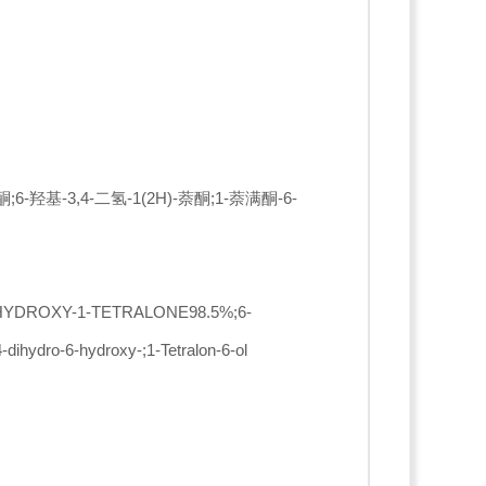
-羟基-3,4-二氢-1(2H)-萘酮;1-萘满酮-6-
-HYDROXY-1-TETRALONE98.5%;6-
dihydro-6-hydroxy-;1-Tetralon-6-ol