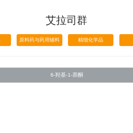
艾拉司群
体
原料药与药用辅料
精细化学品
6-羟基-1-萘酮