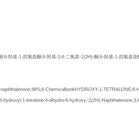
-羟基-1-四氢萘酮;6-羟基-3,4-二氢萘-1(2H)-酮;6-羟基-1-四氢基萘酮;6
-naphthalenone,98%;6-ChemicalbookHYDROXY-1-TETRALONE;6
-hydroxyl-1-tetralone;4-dihydro-6-hydroxy-;1(2H)-Naphthalenone,3,4-