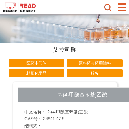
艾拉司群
医药中间体
原料药与药用辅料
精细化学品
服务
2-(4-甲酰基苯基)乙酸
中文名称： 2-(4-甲酰基苯基)乙酸
CAS号： 34841-47-9
结构式：