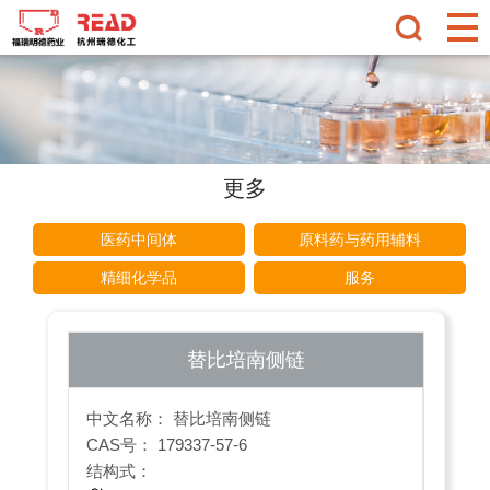
更多
医药中间体
原料药与药用辅料
精细化学品
服务
替比培南侧链
中文名称： 替比培南侧链
CAS号： 179337-57-6
结构式：