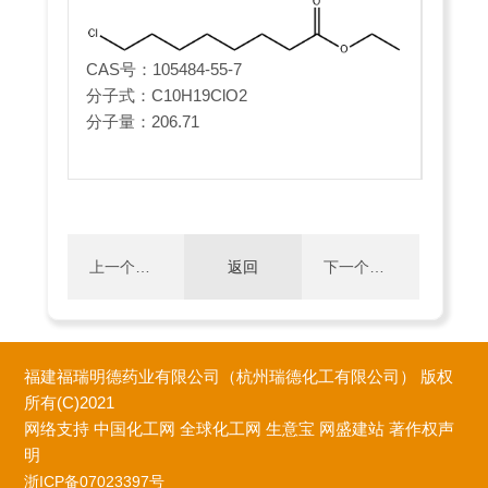
CAS号：105484-55-7
分子式：C10H19ClO2
分子量：206.71
上一个：
返回
下一个：
8-溴辛酸
1,6-二氯己
福建福瑞明德药业有限公司（杭州瑞德化工有限公司）
版权
乙酯
烷
所有(C)2021
网络支持
中国化工网
全球化工网
生意宝
网盛建站
著作权声
明
浙ICP备07023397号