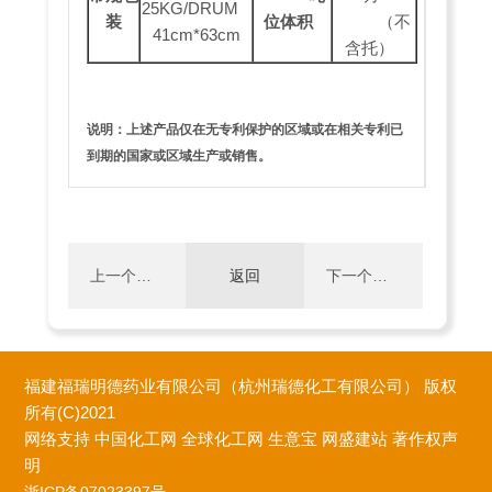
25KG/DRUM
装
位体积
（不
41cm*63cm
含托）
说明：上述产品仅在无专利保护的区域或在相关专利已
到期的国家或区域生产或销售。
上一个：
返回
下一个：
4-氧
4-异丁氧
福建福瑞明德药业有限公司（杭州瑞德化工有限公司）
版权
代-1,4-二
基苄胺盐
所有(C)2021
网络支持
中国化工网
全球化工网
生意宝
网盛建站
著作权声
明
氢喹啉-3
酸盐