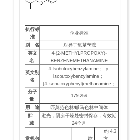
执行标
企业标准
准
别 名
对异丁氧基苄胺
英文
4-(2-METHYLPROPOXY)-
名
BENZENEMETHANAMINE
4-Isobutoxybenzylamine； p-
英文别
Isobutoxybenzylamine；
名
(4-isobutoxyphenyl)methanamine；
分子
179.259
量
用 途
匹莫范色林/哌马色林中间体
贮
避光，阴凉干燥处密封保存，有效期
藏
24个月
约 4.3
常规包
吨
方