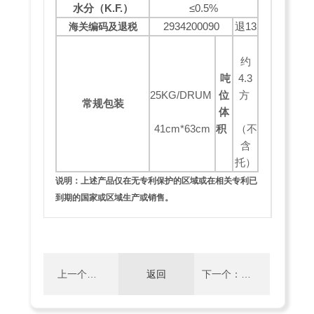
水分（
K.F.
）
≤0.5%
2934200090
退13
海关编码及退税
约
吨
4.3
25KG/DRUM
位
方
常规包装
体
41cm*63cm
积
（不
含
托）
说明：上述产品仅在无专利保护的区域或在相关专利已
到期的国家或区域生产或销售。
上一个：
返回
下一个：