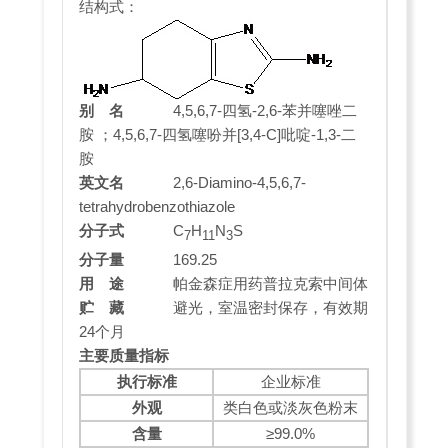
结构式：
别 名
4,5,6,7-四氢-2,6-苯并噻唑二
胺 ；4,5,6,7-四氢噻吩并[3,4-C]吡啶-1,3-二
胺
英文名
2,6-Diamino-4,5,6,7-
tetrahydrobenzothiazole
分子式
C
H
N
S
7
11
3
分子量
169.25
用 途
帕金森症用药普拉克索中间体
贮 藏
避光，室温密封保存，有效期
24个月
主要质量指标
执行标准
企业标准
外观
类白色或淡灰色粉末
含量
≥99.0%