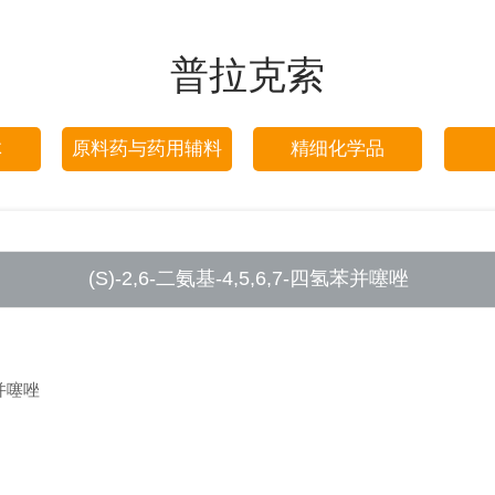
普拉克索
体
原料药与药用辅料
精细化学品
(S)-2,6-二氨基-4,5,6,7-四氢苯并噻唑
苯并噻唑