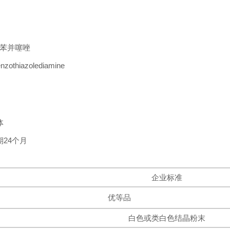
四氢苯并噻唑
zothiazolediamine
体
24个月
企业标准
优等品
白色或类白色结晶粉末