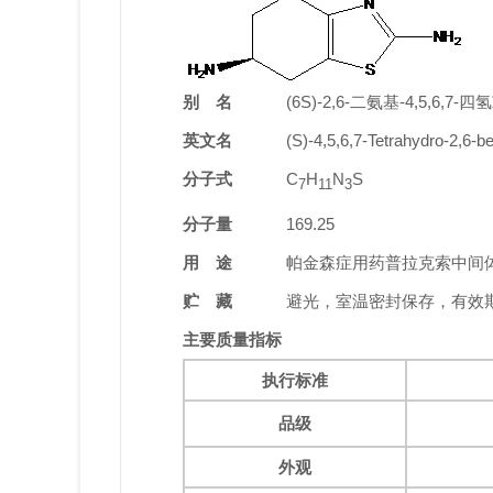
别 名
(6S)-2,6-二氨基-4,5,6,7-
英文名
(S)-4,5,6,7-Tetrahydro-2,6-ben
分子式
C
H
N
S
7
11
3
分子量
169.25
用 途
帕金森症用药普拉克索中间
贮 藏
避光，室温密封保存，有效期
主要质量指标
执行标准
品级
外观