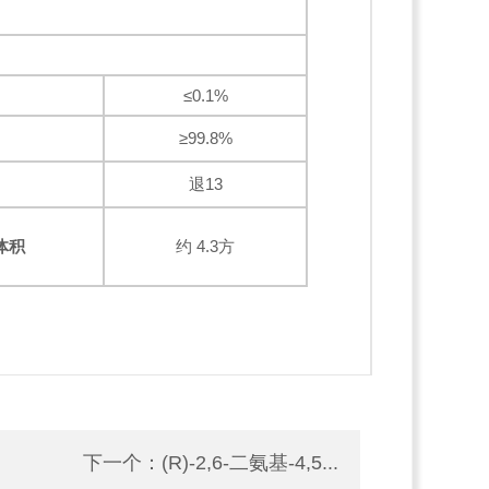
≤0.1%
≥99.8%
退13
体积
约 4.3方
下一个：
(R)-2,6-二氨基-4,5...