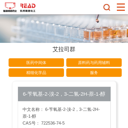
艾拉司群
医药中间体
原料药与药用辅料
精细化学品
服务
6-苄氧基-2-溴-2，3-二氢-2H-萘-1-醇
中文名称： 6-苄氧基-2-溴-2，3-二氢-2H-
萘-1-醇
CAS号： 722536-74-5