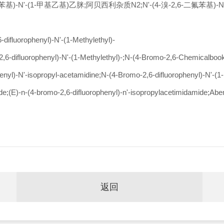
氟苯基)-N'-(1-甲基乙基)乙脒;阿贝西利杂质N2;N'-(4-溴-2,6-二氟苯基)-N-
luorophenyl)-N'-(1-Methylethyl)-
luorophenyl)-N'-(1-Methylethyl)-;N-(4-Bromo-2,6-Chemicalbookdif
enyl)-N'-isopropyl-acetamidine;N-(4-Bromo-2,6-difluorophenyl)-N'-(
de;(E)-n-(4-bromo-2,6-difluorophenyl)-n'-isopropylacetimidamide;Abe
返回