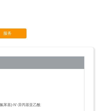
服务
6-二氟苯基)-N'-异丙基亚乙酰