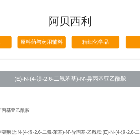
阿贝西利
体
原料药与药用辅料
精细化学品
(E)-N-(4-溴-2,6-二氟苯基)-N'-异丙基亚乙酰胺
N'-异丙基亚乙酰胺
磺酸盐;N-(4-溴-2,6-二氟-苯基)-N'-异丙基-乙酰胺;(E)-N-(4-溴-2,