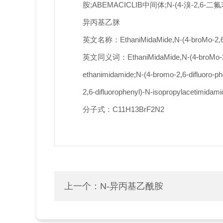
胺;ABEMACICLIB中间体;N-(4-溴-2,6-二
异丙基乙脒
英文名称：EthaniMidaMide,N-(4-broMo-2,6-dif
英文同义词：EthaniMidaMide,N-(4-broMo-2,6-dif
ethanimidamide;N-(4-bromo-2,6-difluoro-ph
2,6-difluorophenyl)-N-isopropylacetimidami
分子式：C11H13BrF2N2
上一个：
N-异丙基乙酰胺