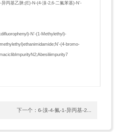
异丙基乙脒;(E)-N-(4-溴-2,6-二氟苯基)-N'-
luorophenyl)-N'-(1-Methylethyl)-
1-methylethyl)ethanimidamide;N'-(4-bromo-
maciclibImpurityN2;Abesiliimpurity7
下一个：
6-溴-4-氟-1-异丙基-2...