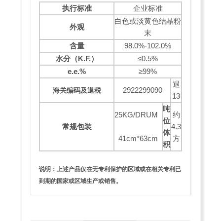
执行标准
企业标准
白色或淡黄色结晶粉
外观
末
含量
98.0%-102.0%
水分（
K.F.
）
≤0.5%
e.e.%
≥99%
退
2922299090
海关编码及退税
13
吨
25KG/DRUM
约
位
常规包装
4.3
体
41cm*63cm
方
积
说明：上述产品仅在无专利保护的区域或在相关专利已
到期的国家或区域生产或销售。