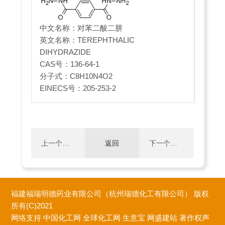
中文名称：对苯二酸二肼
英文名称：TEREPHTHALIC
DIHYDRAZIDE
CAS号：136-64-1
分子式：C8H10N4O2
EINECS号：205-253-2
上一个：
返回
下一个：
3-羟基-N'-
3,6-二(2-
福建福瑞明德药业有限公司（杭州瑞德化工有限公司）
版权
(1,3-二
吡啶基)-1,
所有(C)2021
网络支持
中国化工网
全球化工网
生意宝
网盛建站
著作权声