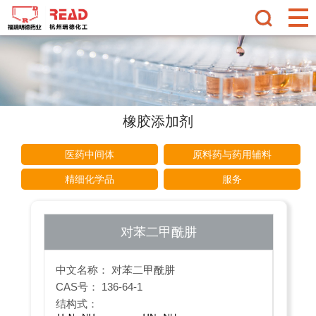
橡胶添加剂
医药中间体
原料药与药用辅料
精细化学品
服务
对苯二甲酰肼
中文名称： 对苯二甲酰肼
CAS号： 136-64-1
结构式：