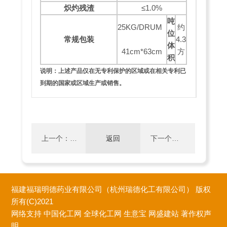
炽灼残渣
≤1.0%
吨
25KG/DRUM
约
位
常规包装
4.3
体
41cm*63cm
方
积
说明：上述产品仅在无专利保护的区域或在相关专利已
到期的国家或区域生产或销售。
上一个：
返回
下一个：
1,2,3,4-四
S-3-氨基
福建福瑞明德药业有限公司（杭州瑞德化工有限公司）
版权
氢-1-萘甲
奎宁环胺
所有(C)2021
网络支持
中国化工网
全球化工网
生意宝
网盛建站
著作权声
明