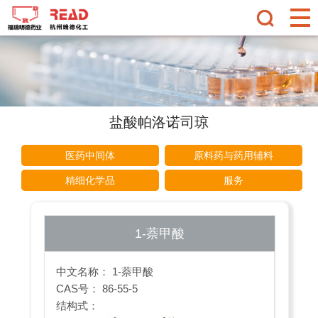
盐酸帕洛诺司琼
医药中间体
原料药与药用辅料
精细化学品
服务
1-萘甲酸
中文名称： 1-萘甲酸
CAS号： 86-55-5
结构式：