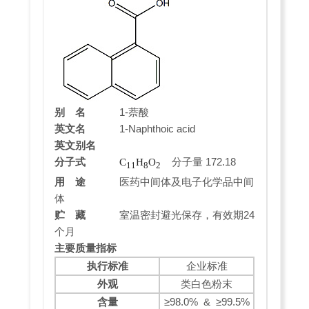
别 名
1-萘酸
英文名
1-Naphthoic acid
英文别名
分子式
分子量 172.18
C
H
O
11
8
2
用 途
医药中间体及电子化学品中间
体
贮 藏
室温密封避光保存，有效期24
个月
主要质量指标
执行标准
企业标准
外观
类白色粉末
含量
≥98.0% &
≥99.5%