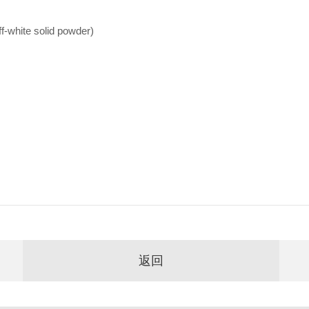
te solid powder)
返回