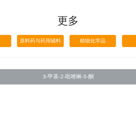
更多
体
原料药与药用辅料
精细化学品
3-甲基-2-吡唑啉-5-酮