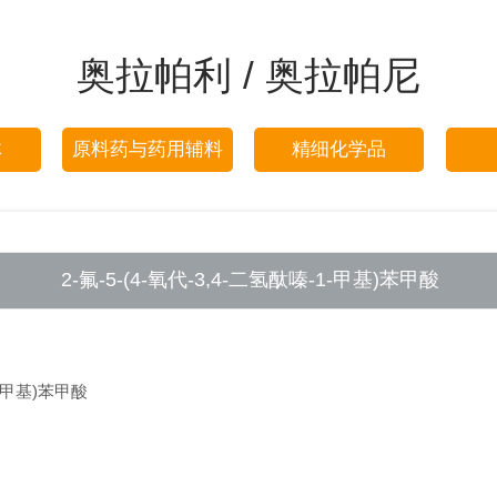
奥拉帕利 / 奥拉帕尼
体
原料药与药用辅料
精细化学品
2-氟-5-(4-氧代-3,4-二氢酞嗪-1-甲基)苯甲酸
1-甲基)苯甲酸