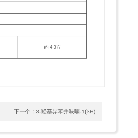
约 4.3方
下一个：
3-羟基异苯并呋喃-1(3H)