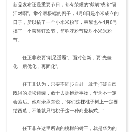
新品发布还是重要节日，都有荣耀的“截胡”或者“隔
江对唱”。举个最极端的例子，4月8日是小米成立的
日子，所以搞了一个小米米粉节，荣耀也在4月8号
搞了一个荣耀狂欢节，简称花粉节应对小米米粉
节。
任正非说要“削足适履”。面对创新，要“先僵
化，后优化，再固化”。
任正非认为，只要不固步自封，敢于打破自己
既得的坛坛罐罐，敢于去拥抱新事物，华为不一定
会落后。他对余承东说，“你们这棵桃子树上一定要
结西瓜，不能就只结桃子这一种商业模式。”
任正非在这里所说的桃树的树干，就是华为的